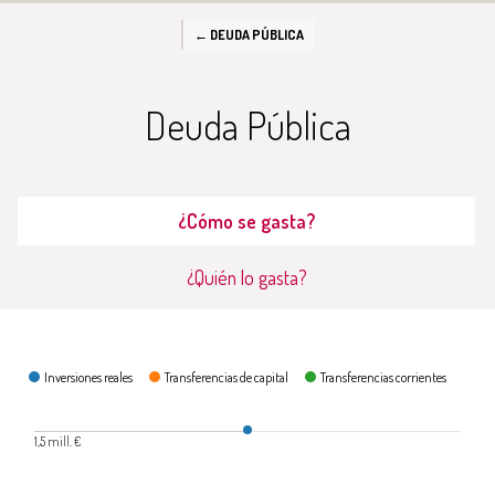
← DEUDA PÚBLICA
Deuda Pública
¿Cómo se gasta?
¿Quién lo gasta?
¿Cómo se gasta?
Inversiones reales
Transferencias de capital
Transferencias corrientes
1,5 mill. €