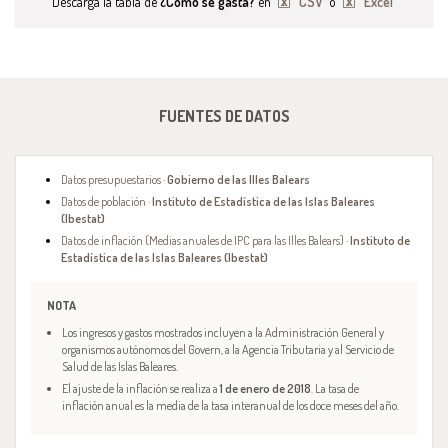
Descarga la tabla de
¿Cómo se gasta?
en
CSV
o
Excel
FUENTES DE DATOS
Datos presupuestarios ·
Gobierno de las Illes Balears
Datos de población ·
Instituto de Estadística de las Islas Baleares
(Ibestat)
Datos de inflación (Medias anuales de IPC para las Illes Balears) ·
Instituto de
Estadística de las Islas Baleares (Ibestat)
NOTA
Los ingresos y gastos mostrados incluyen a la Administración General y
organismos autónomos del Govern, a la Agencia Tributaria y al Servicio de
Salud de las Islas Baleares.
El ajuste de la inflación se realiza a
1 de enero de 2018
. La tasa de
inflación anual es la media de la tasa interanual de los doce meses del año.