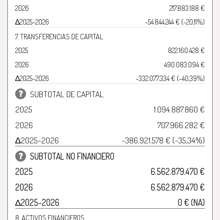
2026
217.883.188 €
∆2025-2026
-54.844.244 € (-20,11%)
7. TRANSFERENCIAS DE CAPITAL
2025
822.160.428 €
2026
490.083.094 €
∆2025-2026
-332.077.334 € (-40,39%)
SUBTOTAL DE CAPITAL
2025
1.094.887.860 €
2026
707.966.282 €
∆2025-2026
-386.921.578 € (-35,34%)
SUBTOTAL NO FINANCIERO
2025
6.562.879.470 €
2026
6.562.879.470 €
∆2025-2026
0 € (NA)
8. ACTIVOS FINANCIEROS