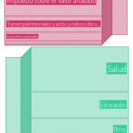
Impuesto sobre el valor añadido
Transm.patrimoniales y actos jurídicos docu...
Impuestos especiales
Salud
Educación
Otros