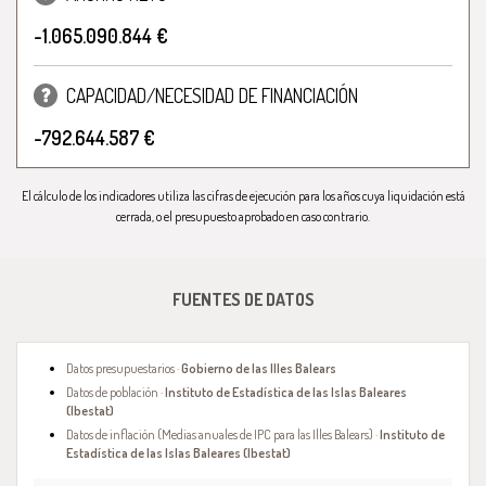
-1.065.090.844 €
CAPACIDAD/NECESIDAD DE FINANCIACIÓN
-792.644.587 €
El cálculo de los indicadores utiliza las cifras de ejecución para los años cuya liquidación está
cerrada, o el presupuesto aprobado en caso contrario.
FUENTES DE DATOS
Datos presupuestarios ·
Gobierno de las Illes Balears
Datos de población ·
Instituto de Estadística de las Islas Baleares
(Ibestat)
Datos de inflación (Medias anuales de IPC para las Illes Balears) ·
Instituto de
Estadística de las Islas Baleares (Ibestat)