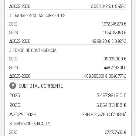
∆2025-2026
-12.083.842 € (-8,45%)
4. TRANSFERENCIAS CORRIENTES
2025
1.972.546.273 €
2026
1.954.355.153 €
∆2025-2026
-18.191.120 € (-0,92%)
5. FONDO DE CONTINGENCIA
2025
39.335.000 €
2026
448.720.301 €
∆2025-2026
409.385.301 € (1040,77%)
SUBTOTAL CORRIENTE
2025
5.467.991.610 €
2026
5.854.913.188 €
∆2025-2026
386.921.578 € (7,08%)
6. INVERSIONES REALES
2025
272.727.432 €