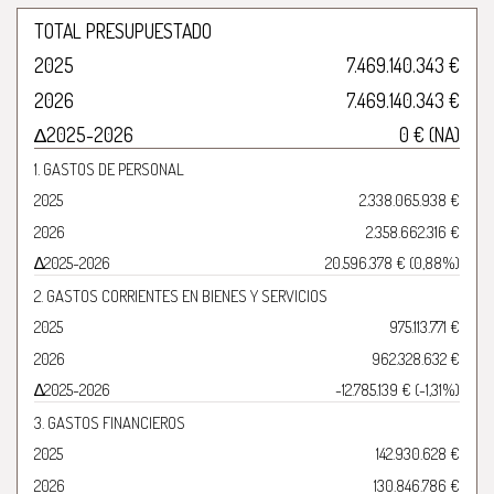
TOTAL PRESUPUESTADO
2025
7.469.140.343 €
2026
7.469.140.343 €
∆2025-2026
0 € (NA)
1. GASTOS DE PERSONAL
2025
2.338.065.938 €
2026
2.358.662.316 €
∆2025-2026
20.596.378 € (0,88%)
2. GASTOS CORRIENTES EN BIENES Y SERVICIOS
2025
975.113.771 €
2026
962.328.632 €
∆2025-2026
-12.785.139 € (-1,31%)
3. GASTOS FINANCIEROS
2025
142.930.628 €
2026
130.846.786 €