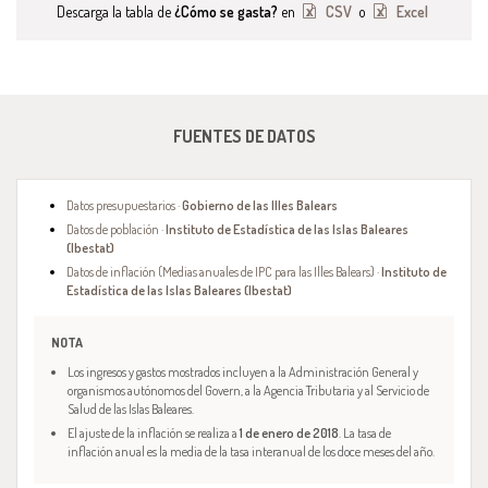
Descarga la tabla de
¿Cómo se gasta?
en
CSV
o
Excel
FUENTES DE DATOS
Datos presupuestarios ·
Gobierno de las Illes Balears
Datos de población ·
Instituto de Estadística de las Islas Baleares
(Ibestat)
Datos de inflación (Medias anuales de IPC para las Illes Balears) ·
Instituto de
Estadística de las Islas Baleares (Ibestat)
NOTA
Los ingresos y gastos mostrados incluyen a la Administración General y
organismos autónomos del Govern, a la Agencia Tributaria y al Servicio de
Salud de las Islas Baleares.
El ajuste de la inflación se realiza a
1 de enero de 2018
. La tasa de
inflación anual es la media de la tasa interanual de los doce meses del año.