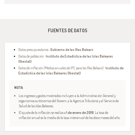
FUENTES DE DATOS
Datos presupuestarios ·
Gobierno de las Illes Balears
Datos de población ·
Instituto de Estadística de las Islas Baleares
(Ibestat)
Datos de inflación (Medias anuales de IPC para las Illes Balears) ·
Instituto de
Estadística de las Islas Baleares (Ibestat)
NOTA
Los ingresos y gastos mostrados incluyen a la Administración General y
organismos autónomos del Govern, a la Agencia Tributaria y al Servicio de
Salud de las Islas Baleares.
El ajuste de la inflación se realiza a
1 de enero de 2018
. La tasa de
inflación anual es la media de la tasa interanual de los doce meses del año.