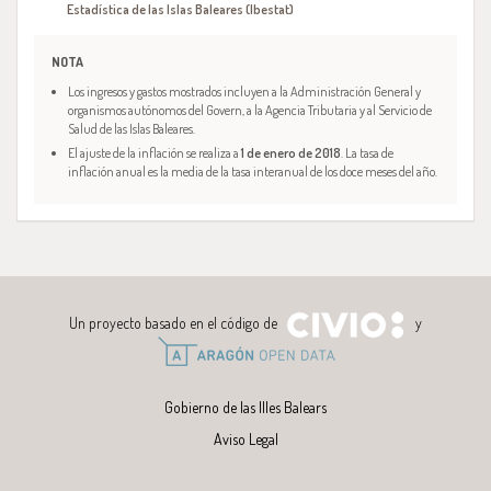
Estadística de las Islas Baleares (Ibestat)
NOTA
Los ingresos y gastos mostrados incluyen a la Administración General y
organismos autónomos del Govern, a la Agencia Tributaria y al Servicio de
Salud de las Islas Baleares.
El ajuste de la inflación se realiza a
1 de enero de 2018
. La tasa de
inflación anual es la media de la tasa interanual de los doce meses del año.
Un proyecto basado en el código de
y
Gobierno de las Illes Balears
Aviso Legal