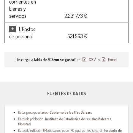
corrientes en
bienes y
servicios
2.231.773 €
+
1. Gastos
de personal
521.563 €
Descarga la tabla de
¿Cómo se gasta?
en
CSV
o
Excel
FUENTES DE DATOS
Datos presupuestarios ·
Gobierno de las Illes Balears
Datos de población ·
Instituto de Estadística de las Islas Baleares
(Ibestat)
Datos de inflación (Medias anuales de IPC para las Illes Balears) ·
Instituto de