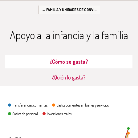
← FAMILIA Y UNIDADES DE CONVIVENCIA
Apoyo a la infancia y la familia
¿Cómo se gasta?
¿Quién lo gasta?
¿Cómo se gasta?
Transferencias corrientes
Gastos corrientes en bienes y servicios
Gastos de personal
Inversiones reales