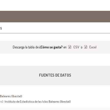
os
Descarga la tabla de
¿Cómo se gasta?
en
CSV
o
Excel
FUENTES DE DATOS
 Baleares (Ibestat)
rs) ·
Instituto de Estadística de las Islas Baleares (Ibestat)