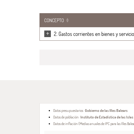
CONCEPTO
+
2. Gastos corrientes en bienes y servici
Datos presupuestarios ·
Gobierno de las Illes Balears
Datos de población ·
Instituto de Estadística de las Islas
Datos de inflación (Medias anuales de IPC para las Illes Balea