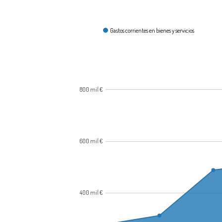
¿Cómo se gasta?
Gastos corrientes en bienes y servicios
800 mil €
600 mil €
400 mil €