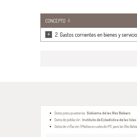
CONCEPTO
+
2. Gastos corrientes en bienes y servici
Datos presupuestarios ·
Gobierno de las Illes Balears
Datos de población ·
Instituto de Estadística de las Islas
Datos de inflación (Medias anuales de IPC para las Illes Balea