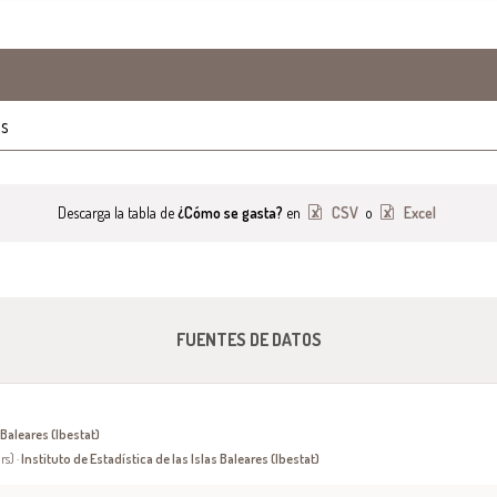
os
Descarga la tabla de
¿Cómo se gasta?
en
CSV
o
Excel
FUENTES DE DATOS
 Baleares (Ibestat)
rs) ·
Instituto de Estadística de las Islas Baleares (Ibestat)