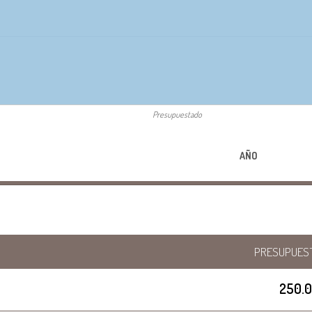
Presupuestado
AÑO
PRESUPUES
250.