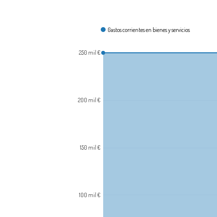
¿Cómo se gasta?
Gastos corrientes en bienes y servicios
250 mil €
200 mil €
150 mil €
100 mil €