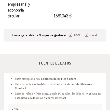
empresarial y
economía
circular
1.591.043 €
Descarga la tabla de
¿En qué se gasta?
en
CSV
o
Excel
FUENTES DE DATOS
Datos presupuestarios ·
Gobierno de las Illes Balears
Datos de población ·
Instituto de Estadística de las Islas Baleares
(Ibestat)
Datos de inflación (Medias anuales de IPC para las Illes Balears) ·
Instituto de
Estadística de las Islas Baleares (Ibestat)
NOTA