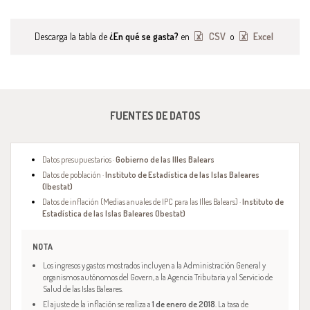
Descarga la tabla de
¿En qué se gasta?
en
CSV
o
Excel
FUENTES DE DATOS
Datos presupuestarios ·
Gobierno de las Illes Balears
Datos de población ·
Instituto de Estadística de las Islas Baleares
(Ibestat)
Datos de inflación (Medias anuales de IPC para las Illes Balears) ·
Instituto de
Estadística de las Islas Baleares (Ibestat)
NOTA
Los ingresos y gastos mostrados incluyen a la Administración General y
organismos autónomos del Govern, a la Agencia Tributaria y al Servicio de
Salud de las Islas Baleares.
El ajuste de la inflación se realiza a
1 de enero de 2018
. La tasa de