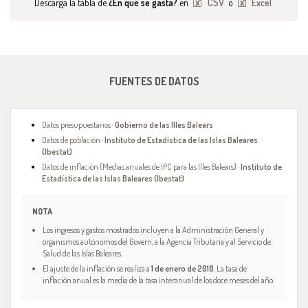
Descarga la tabla de
¿En qué se gasta?
en
CSV
o
Excel
FUENTES DE DATOS
Datos presupuestarios ·
Gobierno de las Illes Balears
Datos de población ·
Instituto de Estadística de las Islas Baleares
(Ibestat)
Datos de inflación (Medias anuales de IPC para las Illes Balears) ·
Instituto de
Estadística de las Islas Baleares (Ibestat)
NOTA
Los ingresos y gastos mostrados incluyen a la Administración General y
organismos autónomos del Govern, a la Agencia Tributaria y al Servicio de
Salud de las Islas Baleares.
El ajuste de la inflación se realiza a
1 de enero de 2018
. La tasa de
inflación anual es la media de la tasa interanual de los doce meses del año.