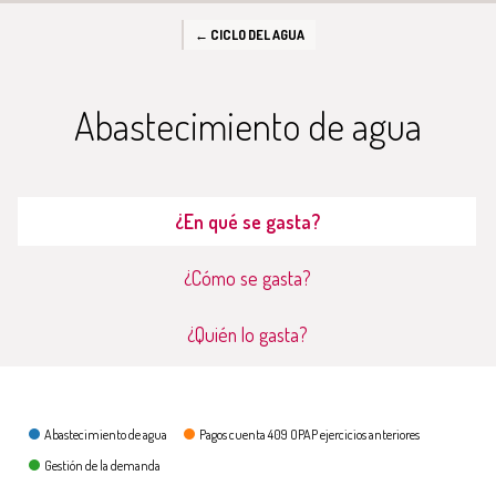
← CICLO DEL AGUA
Abastecimiento de agua
¿En qué se gasta?
¿Cómo se gasta?
¿Quién lo gasta?
¿En qué se gasta?
Abastecimiento de agua
Pagos cuenta 409 OPAP ejercicios anteriores
Gestión de la demanda