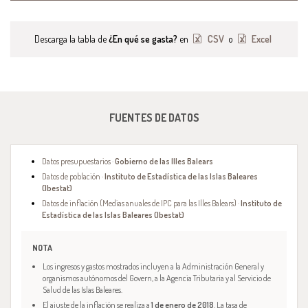
Descarga la tabla de
¿En qué se gasta?
en
CSV
o
Excel
FUENTES DE DATOS
Datos presupuestarios ·
Gobierno de las Illes Balears
Datos de población ·
Instituto de Estadística de las Islas Baleares
(Ibestat)
Datos de inflación (Medias anuales de IPC para las Illes Balears) ·
Instituto de
Estadística de las Islas Baleares (Ibestat)
NOTA
Los ingresos y gastos mostrados incluyen a la Administración General y
organismos autónomos del Govern, a la Agencia Tributaria y al Servicio de
Salud de las Islas Baleares.
El ajuste de la inflación se realiza a
1 de enero de 2018
. La tasa de