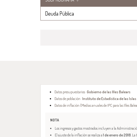
Deuda Pública
Datos presupuestarios ·
Gobierno de las Illes Balears
Datos de población ·
Instituto de Estadística de las Islas
Datos de inflación (Medias anuales de IPC para las Illes Balea
NOTA
Los ingresos y gastos mostrados incluyen a la Administración
El ajuste de la inflación se realiza a
1 de enero de 2018
. La