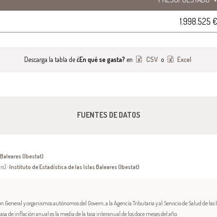
1.998.525 
Descarga la tabla de
¿En qué se gasta?
en
CSV
o
Excel
FUENTES DE DATOS
 Baleares (Ibestat)
rs) ·
Instituto de Estadística de las Islas Baleares (Ibestat)
 General y organismos autónomos del Govern, a la Agencia Tributaria y al Servicio de Salud de las Is
 tasa de inflación anual es la media de la tasa interanual de los doce meses del año.