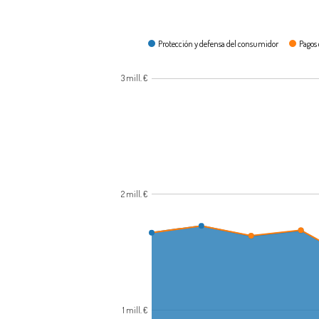
¿En qué se gasta?
Protección y defensa del consumidor
Pagos 
3 mill. €
2 mill. €
1 mill. €