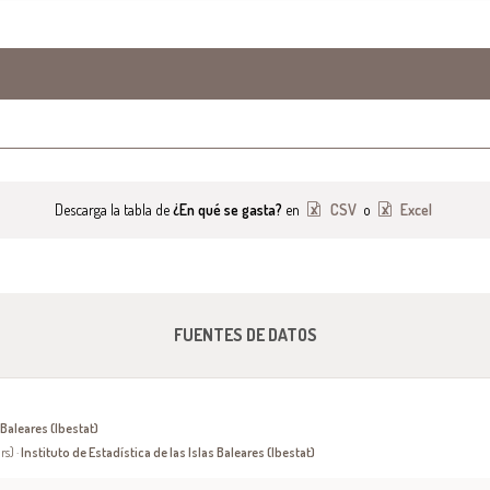
Descarga la tabla de
¿En qué se gasta?
en
CSV
o
Excel
FUENTES DE DATOS
 Baleares (Ibestat)
rs) ·
Instituto de Estadística de las Islas Baleares (Ibestat)