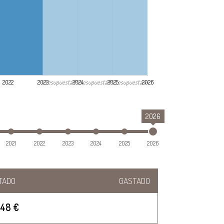
Presupuestado
Presupuestado
Presupuestado
2022
2023
2024
2025
2026
2026
2021
2022
2023
2024
2025
2026
TADO
GASTADO
348 €