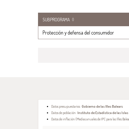
SUBPROGRAMA
Protección y defensa del consumidor
Datos presupuestarios ·
Gobierno de las Illes Balears
Datos de población ·
Instituto de Estadística de las Islas
Datos de inflación (Medias anuales de IPC para las Illes Balea