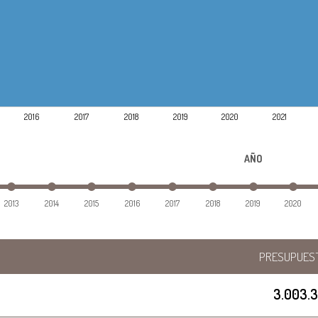
2016
2017
2018
2019
2020
2021
AÑO
2013
2014
2015
2016
2017
2018
2019
2020
PRESUPUES
3.003.