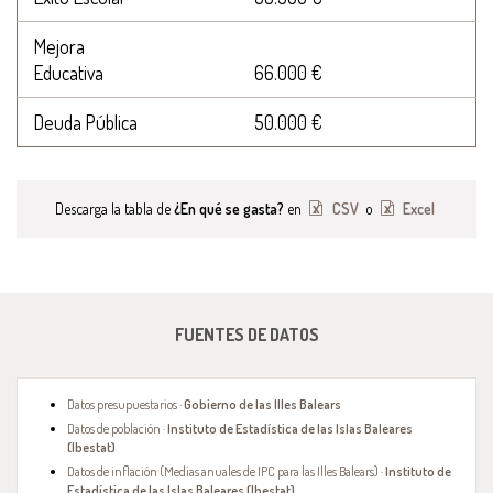
Mejora
Educativa
66.000 €
Deuda Pública
50.000 €
Descarga la tabla de
¿En qué se gasta?
en
CSV
o
Excel
FUENTES DE DATOS
Datos presupuestarios ·
Gobierno de las Illes Balears
Datos de población ·
Instituto de Estadística de las Islas Baleares
(Ibestat)
Datos de inflación (Medias anuales de IPC para las Illes Balears) ·
Instituto de
Estadística de las Islas Baleares (Ibestat)