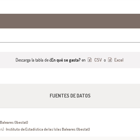
Descarga la tabla de
¿En qué se gasta?
en
CSV
o
Excel
FUENTES DE DATOS
 Baleares (Ibestat)
rs) ·
Instituto de Estadística de las Islas Baleares (Ibestat)