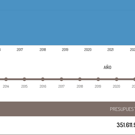
6
2017
2018
2019
2020
2021
20
AÑO
2014
2015
2016
2017
2018
2019
2020
2
PRESUPUES
351.611.