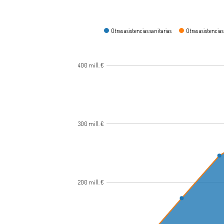
¿En qué se gasta?
Otras asistencias sanitarias
Otras asistencia
400 mill. €
300 mill. €
200 mill. €