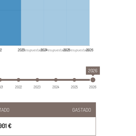
Presupuestado
Presupuestado
Presupuestado
22
2023
2024
2025
2026
2026
021
2022
2023
2024
2025
2026
TADO
GASTADO
901 €