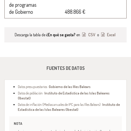
de programas
de Gobierno
488.866 €
Descarga la tabla de
¿En qué se gasta?
en
CSV
o
Excel
FUENTES DE DATOS
Datos presupuestarios ·
Gobierno de las Illes Balears
Datos de población ·
Instituto de Estadística de las Islas Baleares
(Ibestat)
Datos de inflación (Medias anuales de IPC para las Illes Balears) ·
Instituto de
Estadística de las Islas Baleares (Ibestat)
NOTA