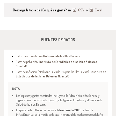
Descarga la tabla de
¿En qué se gasta?
en
CSV
o
Excel
FUENTES DE DATOS
Datos presupuestarios ·
Gobierno de las Illes Balears
Datos de población ·
Instituto de Estadística de las Islas Baleares
(Ibestat)
Datos de inflación (Medias anuales de IPC para las Illes Balears) ·
Instituto de
Estadística de las Islas Baleares (Ibestat)
NOTA
Los ingresos y gastos mostrados incluyen a la Administración General y
organismos autónomos del Govern, a la Agencia Tributaria y al Servicio de
Salud de las Islas Baleares.
El ajuste de la inflación se realiza a
1 de enero de 2018
. La tasa de
inflación anual es la media de la tasa interanual de los doce meses del año.