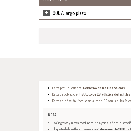
+
901. A largo plazo
Datos presupuestarios ·
Gobierno de las Illes Balears
Datos de población ·
Instituto de Estadística de las Islas
Datos de inflación (Medias anuales de IPC para las Illes Balea
NOTA
Los ingresos y gastos mostrados incluyen a la Administración
El ajuste de la inflación se realiza a
1 de enero de 2018
. La