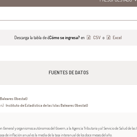
Descarga la tabla de
¿Cómo se ingresa?
en
CSV
o
Excel
FUENTES DE DATOS
 Baleares (Ibestat)
rs) ·
Instituto de Estadística de las Islas Baleares (Ibestat)
 General y organismos autónomos del Govern, a la Agencia Tributaria y al Servicio de Salud de las Is
 tasa de inflación anual es la media de la tasa interanual de los doce meses del año.