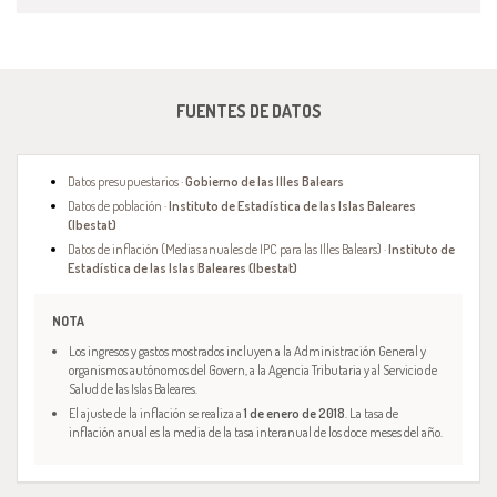
FUENTES DE DATOS
Datos presupuestarios ·
Gobierno de las Illes Balears
Datos de población ·
Instituto de Estadística de las Islas Baleares
(Ibestat)
Datos de inflación (Medias anuales de IPC para las Illes Balears) ·
Instituto de
Estadística de las Islas Baleares (Ibestat)
NOTA
Los ingresos y gastos mostrados incluyen a la Administración General y
organismos autónomos del Govern, a la Agencia Tributaria y al Servicio de
Salud de las Islas Baleares.
El ajuste de la inflación se realiza a
1 de enero de 2018
. La tasa de
inflación anual es la media de la tasa interanual de los doce meses del año.