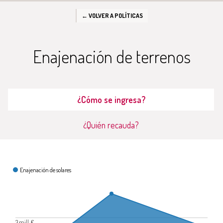
← VOLVER A POLÍTICAS
Enajenación de terrenos
¿Cómo se ingresa?
¿Quién recauda?
¿Cómo se ingresa?
Enajenación de solares
3 mill. €