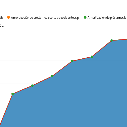
púb
Amortización de préstamos a corto plazo de entes s.p.
Amortización de préstamos lar
úb.