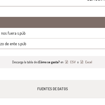
 nos fuera s.púb
azo de ente s.púb
Descarga la tabla de
¿Cómo se gasta?
en
CSV
o
Excel
FUENTES DE DATOS