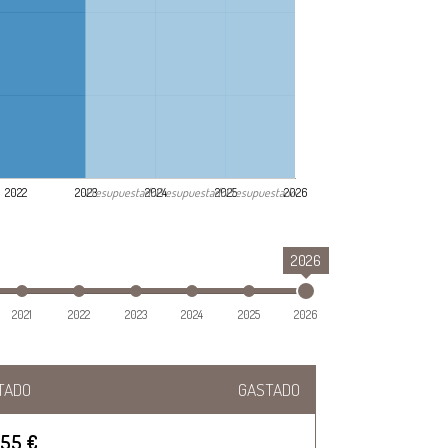
Presupuestado
Presupuestado
Presupuestado
2022
2023
2024
2025
2026
2026
2021
2022
2023
2024
2025
2026
TADO
GASTADO
455 €