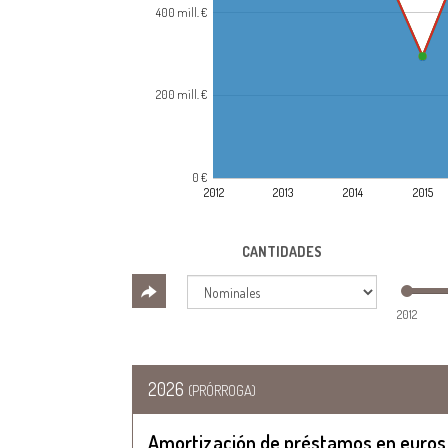
400 mill. €
200 mill. €
0 €
2012
2013
2014
2015
CANTIDADES
2012
2026
(PRÓRROGA)
Amortización de préstamos en euros