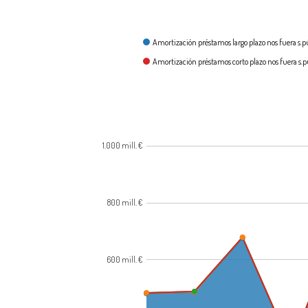
¿Cómo se gasta?
Amortización préstamos largo plazo nos fuera s.
Amortización préstamos corto plazo nos fuera s.p
1.000 mill. €
800 mill. €
600 mill. €