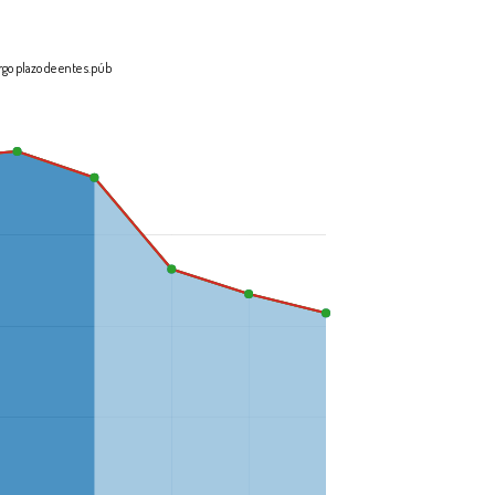
go plazo de ente s.púb