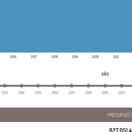
2016
2017
2018
2019
2020
2021
AÑO
2013
2014
2015
2016
2017
2018
2019
2020
PRESUPUES
827.051.