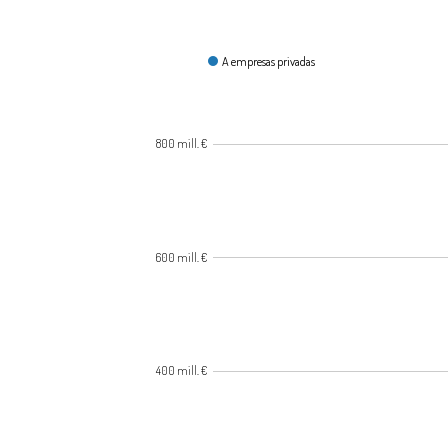
¿Cómo se gasta?
A empresas privadas
800 mill. €
600 mill. €
400 mill. €