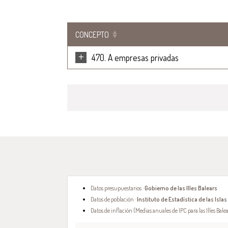
CONCEPTO
+
470. A empresas privadas
Datos presupuestarios ·
Gobierno de las Illes Balears
Datos de población ·
Instituto de Estadística de las Islas
Datos de inflación (Medias anuales de IPC para las Illes Balea