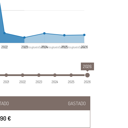
Presupuestado
Presupuestado
Presupuestado
2022
2023
2024
2025
2026
2026
2021
2022
2023
2024
2025
2026
TADO
GASTADO
490 €