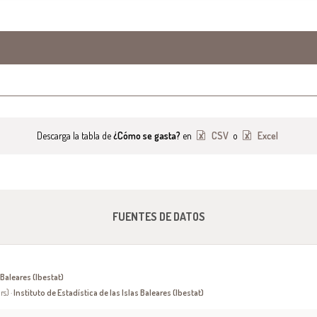
Descarga la tabla de
¿Cómo se gasta?
en
CSV
o
Excel
FUENTES DE DATOS
 Baleares (Ibestat)
rs) ·
Instituto de Estadística de las Islas Baleares (Ibestat)