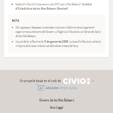
Dades d'inflació (mitjanes anuals d'IPC per a Illes Balears) ·
Institut
d'Estadística de les Illes Balears (Ibestat)
NOTA
Els ingressos i despeses mostrades inclouen a l'administració general i
organismes autònoms del Govern, a l'Agència Tributària i al Servei de Salut
de les Illes Balears.
L'ajust de la inflació es fa l'
1 de gener de 2018
. La taxa d'inflació anual és la
mitjana de la taxa interanual dels dotze mesos de l'any.
Un projecte basat en el codi de
i
Govern de les Illes Balears
Avís Legal