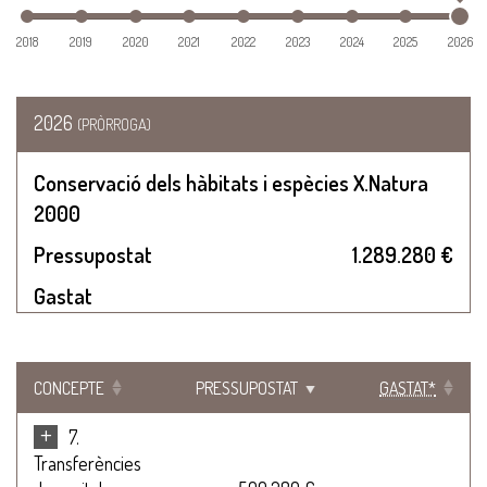
2018
2019
2020
2021
2022
2023
2024
2025
2026
2026
(PRÒRROGA)
Conservació dels hàbitats i espècies X.Natura
2000
Pressupostat
1.289.280 €
Gastat
CONCEPTE
PRESSUPOSTAT
GASTAT*
+
7.
Transferències