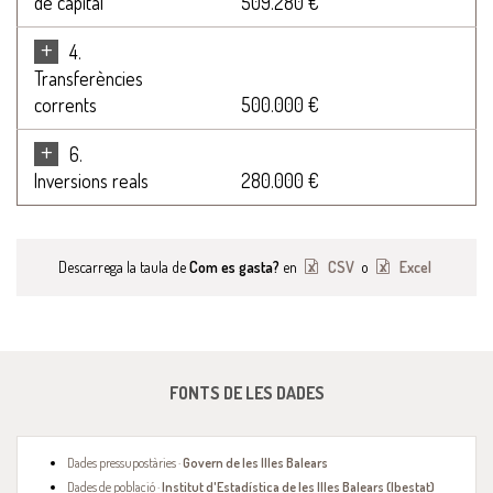
de capital
509.280 €
+
4.
Transferències
corrents
500.000 €
+
6.
Inversions reals
280.000 €
Descarrega la taula de
Com es gasta?
en
CSV
o
Excel
FONTS DE LES DADES
Dades pressupostàries ·
Govern de les Illes Balears
Dades de població ·
Institut d'Estadística de les Illes Balears (Ibestat)