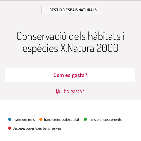
← GESTIÓ D'ESPAIS NATURALS
Conservació dels hàbitats i
espècies X.Natura 2000
Com es gasta?
Qui ho gasta?
Com es gasta?
Inversions reals
Transferències de capital
Transferències corrents
Despeses corrents en béns i serveis