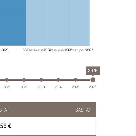
Pressupostat
Pressupostat
Pressupostat
2022
2023
2024
2025
2026
2026
2021
2022
2023
2024
2025
2026
STAT
GASTAT
059 €