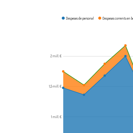
Com es gasta?
Despeses de personal
Despeses corrents en bé
2 mill. €
1,5 mill. €
1 mill. €