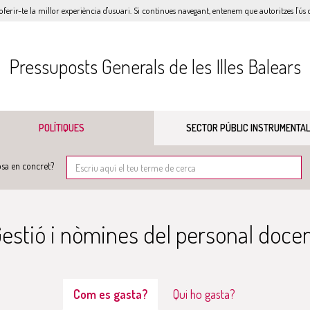
oferir-te la millor experiència d'usuari. Si continues navegant, entenem que autoritzes l'ús d
Pressuposts Generals de les Illes Balears
POLÍTIQUES
SECTOR PÚBLIC INSTRUMENTAL
sa en concret?
estió i nòmines del personal doce
Com es gasta?
Qui ho gasta?