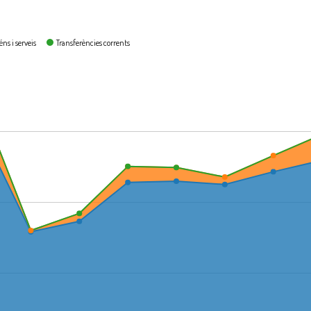
ns i serveis
Transferències corrents