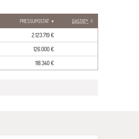
PRESSUPOSTAT
GASTAT*
2.123.719 €
126.000 €
118.340 €