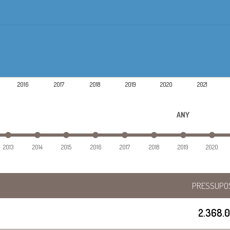
2016
2017
2018
2019
2020
2021
ANY
2013
2014
2015
2016
2017
2018
2019
2020
PRESSUPO
2.368.