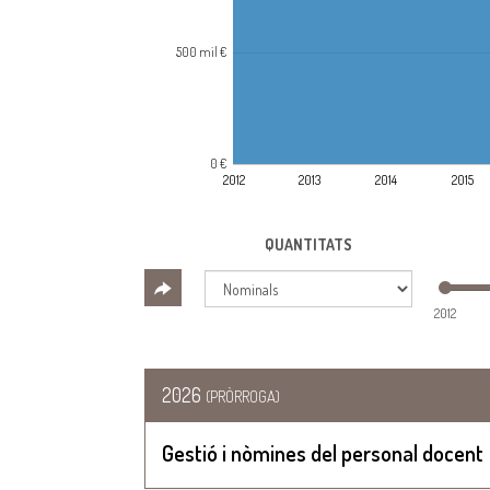
500 mil €
0 €
2012
2013
2014
2015
QUANTITATS
2012
2026
(PRÒRROGA)
Gestió i nòmines del personal docent