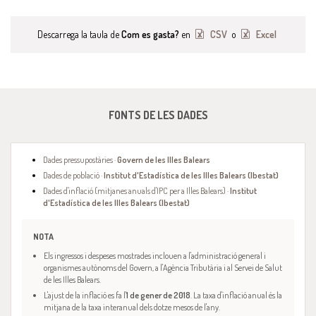
Descarrega la taula de
Com es gasta?
en
CSV
o
Excel
FONTS DE LES DADES
Dades pressupostàries ·
Govern de les Illes Balears
Dades de població ·
Institut d'Estadística de les Illes Balears (Ibestat)
Dades d'inflació (mitjanes anuals d'IPC per a Illes Balears) ·
Institut
d'Estadística de les Illes Balears (Ibestat)
NOTA
Els ingressos i despeses mostrades inclouen a l'administració general i
organismes autònoms del Govern, a l'Agència Tributària i al Servei de Salut
de les Illes Balears.
L'ajust de la inflació es fa l'
1 de gener de 2018
. La taxa d'inflació anual és la
mitjana de la taxa interanual dels dotze mesos de l'any.