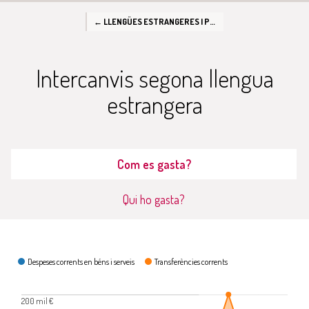
← LLENGÜES ESTRANGERES I PROJECTES INTERNACIONALS
Intercanvis segona llengua
estrangera
Com es gasta?
Qui ho gasta?
Com es gasta?
Despeses corrents en béns i serveis
Transferències corrents
200 mil €