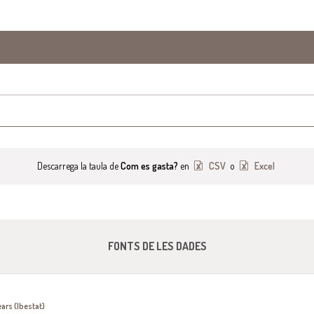
Descarrega la taula de
Com es gasta?
en
CSV
o
Excel
FONTS DE LES DADES
ears (Ibestat)