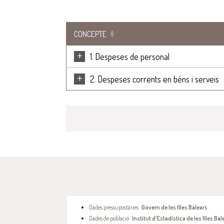
CONCEPTE
+
1. Despeses de personal
+
2. Despeses corrents en béns i serveis
Dades pressupostàries ·
Govern de les Illes Balears
Dades de població ·
Institut d'Estadística de les Illes Bal