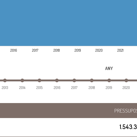
2016
2017
2018
2019
2020
2021
ANY
2013
2014
2015
2016
2017
2018
2019
2020
PRESSUPO
1.543.