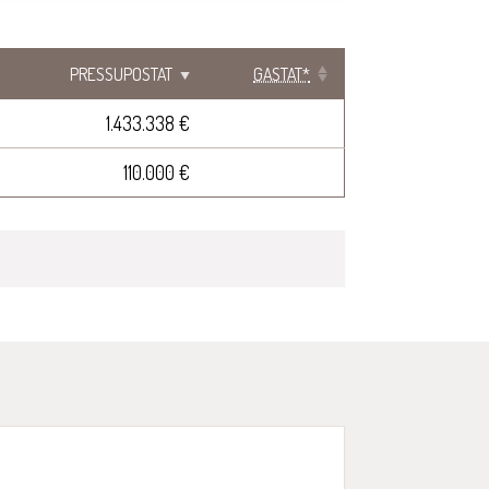
PRESSUPOSTAT
GASTAT*
1.433.338 €
110.000 €