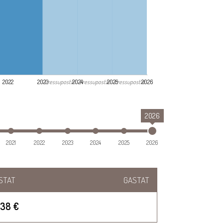
Pressupostat
Pressupostat
Pressupostat
2022
2023
2024
2025
2026
2026
2021
2022
2023
2024
2025
2026
STAT
GASTAT
338 €