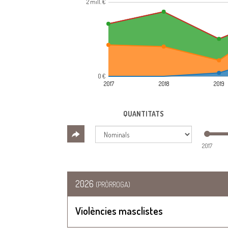
2 mill. €
0 €
2017
2018
2019
QUANTITATS
2017
2026
(PRÒRROGA)
Violències masclistes