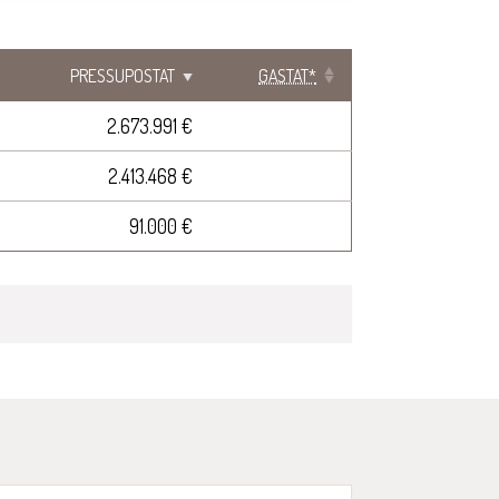
PRESSUPOSTAT
GASTAT*
2.673.991 €
2.413.468 €
91.000 €