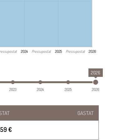
ressupostat
Pressupostat
Pressupostat
2024
2025
2026
2026
2023
2024
2025
2026
STAT
GASTAT
459 €