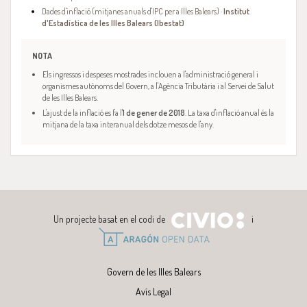
Dades d'inflació (mitjanes anuals d'IPC per a Illes Balears) ·
Institut
d'Estadística de les Illes Balears (Ibestat)
NOTA
Els ingressos i despeses mostrades inclouen a l'administració general i
organismes autònoms del Govern, a l'Agència Tributària i al Servei de Salut
de les Illes Balears.
L'ajust de la inflació es fa l'
1 de gener de 2018
. La taxa d'inflació anual és la
mitjana de la taxa interanual dels dotze mesos de l'any.
Un projecte basat en el codi de
i
Govern de les Illes Balears
Avís Legal