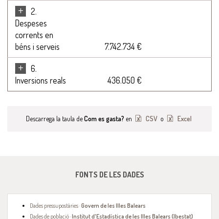
+
2.
Despeses
corrents en
béns i serveis
7.742.734 €
+
6.
Inversions reals
436.050 €
Descarrega la taula de
Com es gasta?
en
CSV
o
Excel
FONTS DE LES DADES
Dades pressupostàries ·
Govern de les Illes Balears
Dades de població ·
Institut d'Estadística de les Illes Balears (Ibestat)