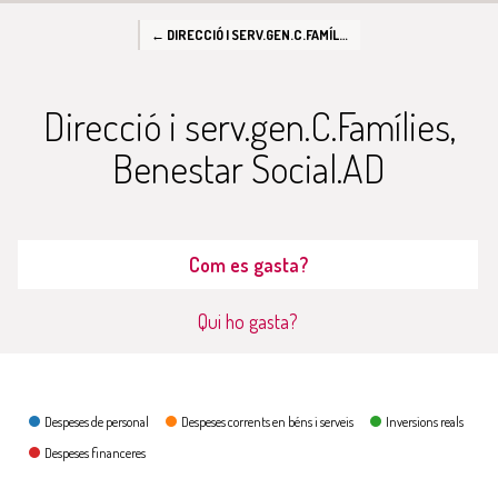
← DIRECCIÓ I SERV.GEN.C.FAMÍLIES, BENESTAR SOCIAL.AD
Direcció i serv.gen.C.Famílies,
Benestar Social.AD
Com es gasta?
Qui ho gasta?
Com es gasta?
Despeses de personal
Despeses corrents en béns i serveis
Inversions reals
Despeses financeres