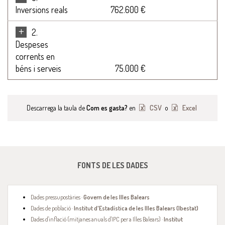
Inversions reals
762.600 €
+
2.
Despeses
corrents en
béns i serveis
75.000 €
Descarrega la taula de
Com es gasta?
en
CSV
o
Excel
FONTS DE LES DADES
Dades pressupostàries ·
Govern de les Illes Balears
Dades de població ·
Institut d'Estadística de les Illes Balears (Ibestat)
Dades d'inflació (mitjanes anuals d'IPC per a Illes Balears) ·
Institut