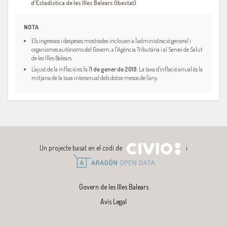
d'Estadística de les Illes Balears (Ibestat)
NOTA
Els ingressos i despeses mostrades inclouen a l'administració general i
organismes autònoms del Govern, a l'Agència Tributària i al Servei de Salut
de les Illes Balears.
L'ajust de la inflació es fa l'
1 de gener de 2018
. La taxa d'inflació anual és la
mitjana de la taxa interanual dels dotze mesos de l'any.
Un projecte basat en el codi de
i
Govern de les Illes Balears
Avís Legal