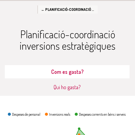
← PLANIFICACIÓ-COORDINACIÓ INVERSIONS ESTRATÈGIQUES
Planificació-coordinació
inversions estratègiques
Com es gasta?
Qui ho gasta?
Com es gasta?
Despeses de personal
Inversions reals
Despeses corrents en béns i serveis