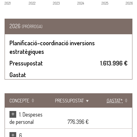
2021
2022
2023
2024
2025
2026
2026
(PRÒRROGA)
Planificació-coordinació inversions
estratègiques
Pressupostat
1.613.996 €
Gastat
CONCEPTE
PRESSUPOSTAT
GASTAT*
+
1. Despeses
de personal
776.396 €
+
6.