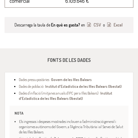
comercial
6.109.646 €
Descarrega la taula de
En què es gasta?
en
CSV
o
Excel
FONTS DE LES DADES
Dades pressupostàries ·
Govern de les Illes Balears
Dades de població ·
Institut d'Estadística de les Illes Balears (Ibestat)
Dades d'inflació (mitjanes anuals d'IPC per a Illes Balears) ·
Institut
d'Estadística de les Illes Balears (Ibestat)
NOTA
Els ingressos i despeses mostrades inclouen a l'administració general i
organismes autònoms del Govern, a l'Agència Tributària i al Servei de Salut
de les Illes Balears.