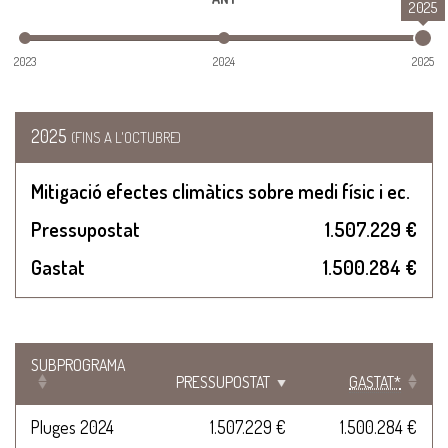
2025
2023
2024
2025
2025
(FINS A L'OCTUBRE)
Mitigació efectes climàtics sobre medi físic i ec.
Pressupostat
1.507.229 €
Gastat
1.500.284 €
SUBPROGRAMA
PRESSUPOSTAT
GASTAT*
Pluges 2024
1.507.229 €
1.500.284 €