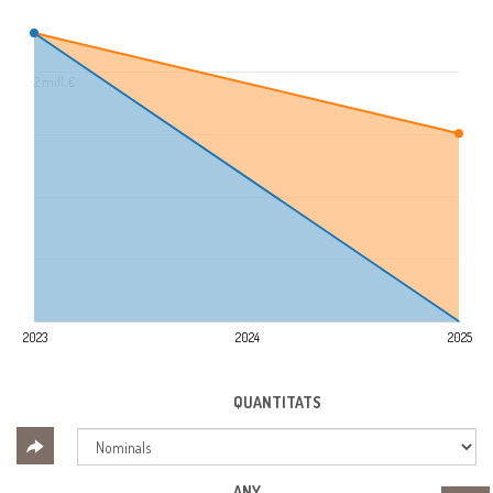
2 mill. €
2023
2024
2025
QUANTITATS
ANY