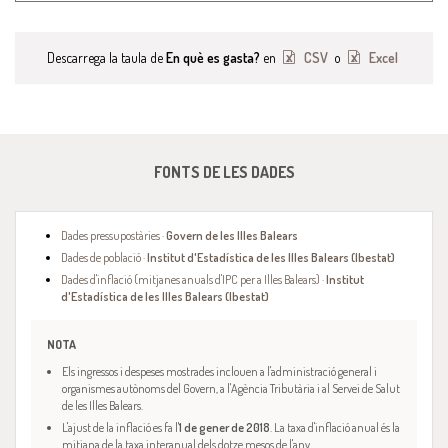
Descarrega la taula de
En què es gasta?
en
CSV
o
Excel
FONTS DE LES DADES
Dades pressupostàries ·
Govern de les Illes Balears
Dades de població ·
Institut d'Estadística de les Illes Balears (Ibestat)
Dades d'inflació (mitjanes anuals d'IPC per a Illes Balears) ·
Institut
d'Estadística de les Illes Balears (Ibestat)
NOTA
Els ingressos i despeses mostrades inclouen a l'administració general i
organismes autònoms del Govern, a l'Agència Tributària i al Servei de Salut
de les Illes Balears.
L'ajust de la inflació es fa l'
1 de gener de 2018
. La taxa d'inflació anual és la
mitjana de la taxa interanual dels dotze mesos de l'any.