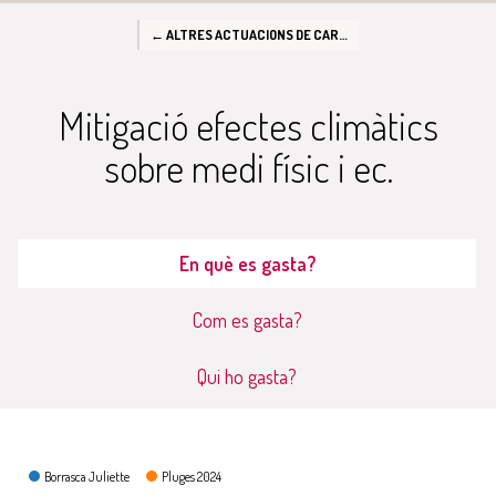
← ALTRES ACTUACIONS DE CARÀCTER ECONÒMIC
Mitigació efectes climàtics
sobre medi físic i ec.
En què es gasta?
Com es gasta?
Qui ho gasta?
En què es gasta?
Borrasca Juliette
Pluges 2024