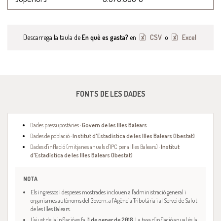
Descarrega la taula de
En què es gasta?
en
CSV
o
Excel
FONTS DE LES DADES
Dades pressupostàries ·
Govern de les Illes Balears
Dades de població ·
Institut d'Estadística de les Illes Balears (Ibestat)
Dades d'inflació (mitjanes anuals d'IPC per a Illes Balears) ·
Institut
d'Estadística de les Illes Balears (Ibestat)
NOTA
Els ingressos i despeses mostrades inclouen a l'administració general i
organismes autònoms del Govern, a l'Agència Tributària i al Servei de Salut
de les Illes Balears.
L'ajust de la inflació es fa l'
1 de gener de 2018
. La taxa d'inflació anual és la