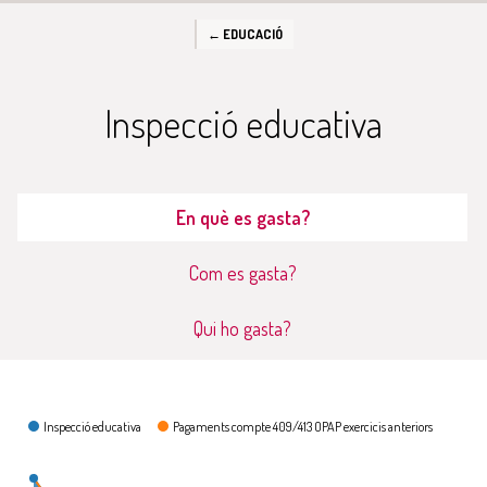
← EDUCACIÓ
Inspecció educativa
En què es gasta?
Com es gasta?
Qui ho gasta?
En què es gasta?
Inspecció educativa
Pagaments compte 409/413 OPAP exercicis anteriors