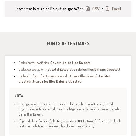
Descarrega la taula de
En què es gasta?
en
CSV
o
Excel
FONTS DE LES DADES
Dades pressupostàries ·
Govern de les Illes Balears
Dades de població ·
Institut d'Estadística de les Illes Balears (Ibestat)
Dades d'inflació (mitjanes anuals d'IPC per a Illes Balears) ·
Institut
d'Estadística de les Illes Balears (Ibestat)
NOTA
Els ingressos i despeses mostrades inclouen a l'administració general i
organismes autònoms del Govern, a l'Agència Tributària i al Servei de Salut
de les Illes Balears.
L'ajust de la inflació es fa l'
1 de gener de 2018
. La taxa d'inflació anual és la
mitjana de la taxa interanual dels dotze mesos de l'any.