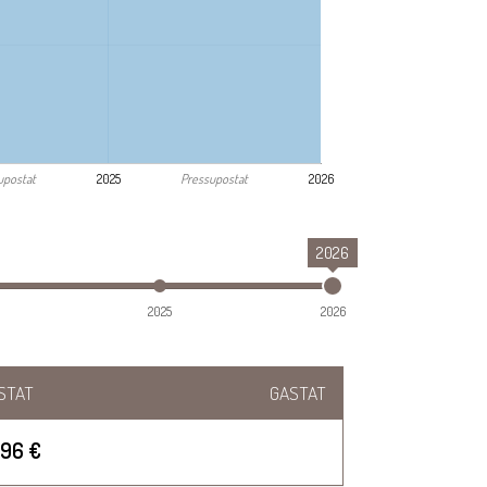
upostat
Pressupostat
2025
2026
2026
2025
2026
STAT
GASTAT
996 €