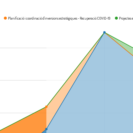
Planificació i coordinació d'inversions estratègiques - Recuperació COVID-19
Projectes 