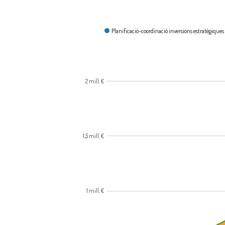
En què es gasta?
Planificació-coordinació inversions estratègiques
2 mill. €
1,5 mill. €
1 mill. €