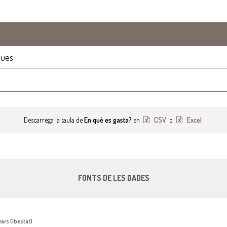
ques
Descarrega la taula de
En què es gasta?
en
CSV
o
Excel
FONTS DE LES DADES
ears (Ibestat)