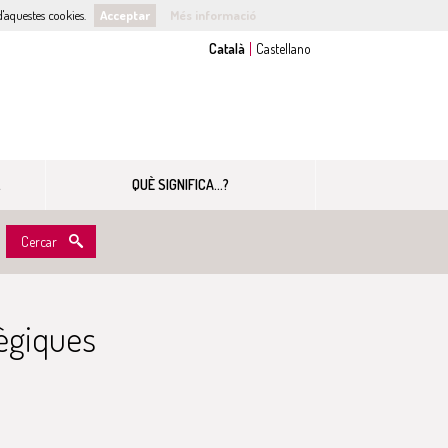
'aquestes cookies.
Acceptar
Més informació
QUÈ SIGNIFICA...?
Cercar
tègiques