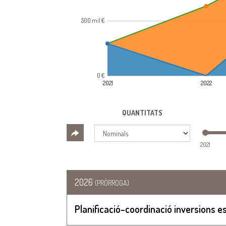
500 mil €
0 €
2021
2022
QUANTITATS
2021
2026
(PRÒRROGA)
Planificació-coordinació inversions e