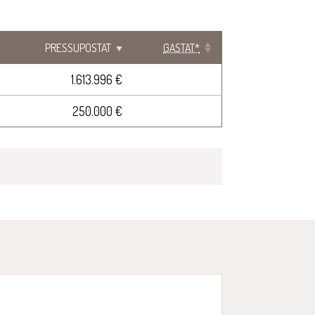
PRESSUPOSTAT
GASTAT*
1.613.996 €
250.000 €