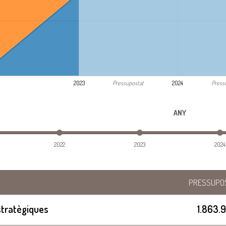
Pressupostat
Press
2023
2024
ANY
2022
2023
2024
PRESSUPO
stratègiques
1.863.