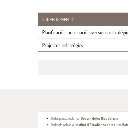
SUBPROGRAMA
Planificació-coordinació inversions estratègi
Projectes estratègics
Dades pressupostàries ·
Govern de les Illes Balears
Dades de població ·
Institut d'Estadística de les Illes Bal