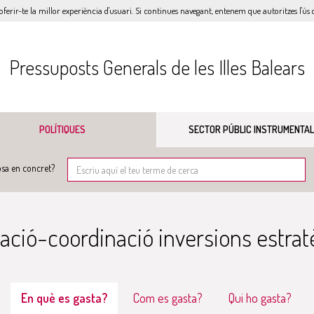
oferir-te la millor experiència d'usuari. Si continues navegant, entenem que autoritzes l'ús d
Pressuposts Generals de les Illes Balears
POLÍTIQUES
SECTOR PÚBLIC INSTRUMENTAL
sa en concret?
cació-coordinació inversions estra
En què es gasta?
Com es gasta?
Qui ho gasta?