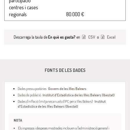
participació
centres i cases
regionals
80.000 €
Descarrega la taula de
En què es gasta?
en
CSV
o
Excel
FONTS DE LES DADES
Dades pressupostàries ·
Govern de les Illes Balears
Dades de població ·
Institut d'Estadística de les Illes Balears (Ibestat)
Dades d'inflació (mitjanes anuals d'IPC per a Illes Balears) ·
Institut
d'Estadística de les Illes Balears (Ibestat)
NOTA
Els ingressos i despeses mostrades inclouen a l'administració general i