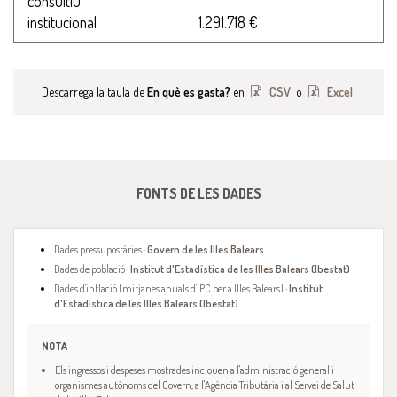
consultiu
institucional
1.291.718 €
Descarrega la taula de
En què es gasta?
en
CSV
o
Excel
FONTS DE LES DADES
Dades pressupostàries ·
Govern de les Illes Balears
Dades de població ·
Institut d'Estadística de les Illes Balears (Ibestat)
Dades d'inflació (mitjanes anuals d'IPC per a Illes Balears) ·
Institut
d'Estadística de les Illes Balears (Ibestat)
NOTA
Els ingressos i despeses mostrades inclouen a l'administració general i
organismes autònoms del Govern, a l'Agència Tributària i al Servei de Salut