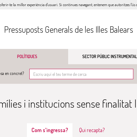
oferir-te la millor experiència d'usuari. Si continues navegant, entenem que autoritzes l'ús d
Pressuposts Generals de les Illes Balears
POLÍTIQUES
SECTOR PÚBLIC INSTRUMENTAL
sa en concret?
ílies i institucions sense finalitat 
Com s'ingressa?
Qui recapta?