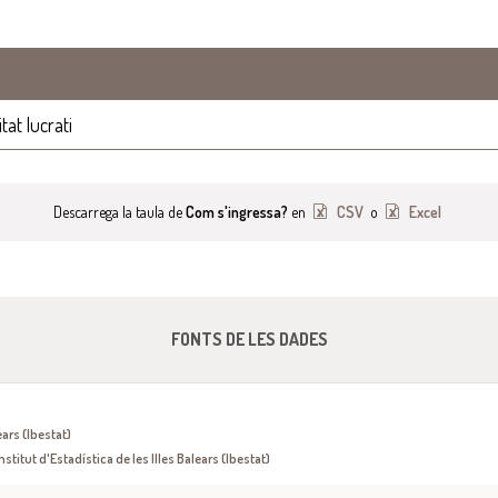
tat lucrati
Descarrega la taula de
Com s'ingressa?
en
CSV
o
Excel
FONTS DE LES DADES
ears (Ibestat)
nstitut d'Estadística de les Illes Balears (Ibestat)