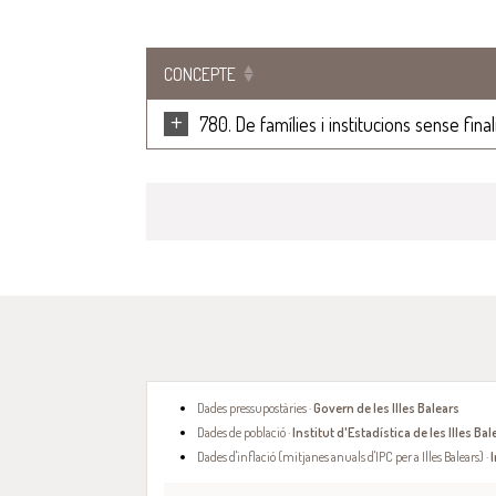
CONCEPTE
+
780. De famílies i institucions sense finali
Dades pressupostàries ·
Govern de les Illes Balears
Dades de població ·
Institut d'Estadística de les Illes Bal
Dades d'inflació (mitjanes anuals d'IPC per a Illes Balears) ·
I