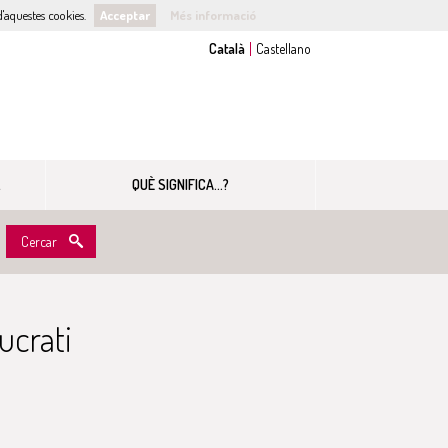
'aquestes cookies.
Acceptar
Més informació
QUÈ SIGNIFICA...?
Cercar
lucrati