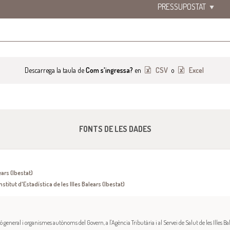
PRESSUPOSTAT
Descarrega la taula de
Com s'ingressa?
en
CSV
o
Excel
FONTS DE LES DADES
ears (Ibestat)
nstitut d'Estadística de les Illes Balears (Ibestat)
 general i organismes autònoms del Govern, a l'Agència Tributària i al Servei de Salut de les Illes Bal