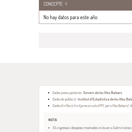
CONCEPTE
No hay datos para este año
Dades pressupostàries ·
Govern de les Illes Balears
Dades de població ·
Institut d'Estadística de les Illes Bal
Dades d'inflació (mitjanes anuals d'IPC per a Illes Balears) ·
I
NOTA
Els ingressos i despeses mostrades inclouen a l'administració