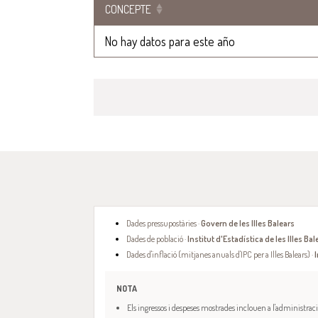
CONCEPTE
No hay datos para este año
Dades pressupostàries ·
Govern de les Illes Balears
Dades de població ·
Institut d'Estadística de les Illes Bal
Dades d'inflació (mitjanes anuals d'IPC per a Illes Balears) ·
I
NOTA
Els ingressos i despeses mostrades inclouen a l'administració