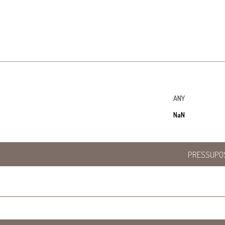
ANY
NaN
PRESSUPO