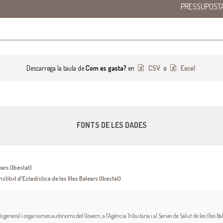
PRESSUPOST
Descarrega la taula de
Com es gasta?
en
CSV
o
Excel
FONTS DE LES DADES
ears (Ibestat)
nstitut d'Estadística de les Illes Balears (Ibestat)
 general i organismes autònoms del Govern, a l'Agència Tributària i al Servei de Salut de les Illes Bal