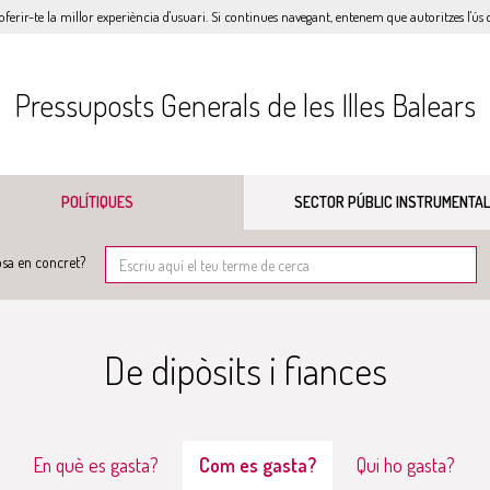
oferir-te la millor experiència d'usuari. Si continues navegant, entenem que autoritzes l'ús d
Pressuposts Generals de les Illes Balears
POLÍTIQUES
SECTOR PÚBLIC INSTRUMENTAL
sa en concret?
De dipòsits i fiances
En què es gasta?
Com es gasta?
Qui ho gasta?